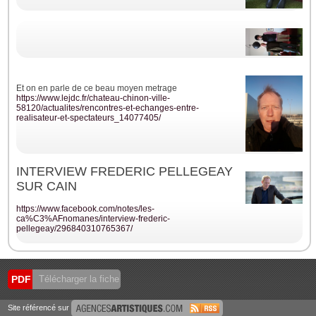
Et on en parle de ce beau moyen metrage
https://www.lejdc.fr/chateau-chinon-ville-
58120/actualites/rencontres-et-echanges-entre-
realisateur-et-spectateurs_14077405/
INTERVIEW FREDERIC PELLEGEAY
SUR CAIN
https://www.facebook.com/notes/les-
ca%C3%AFnomanes/interview-frederic-
pellegeay/296840310765367/
PDF
Télécharger la fiche
Site référencé sur